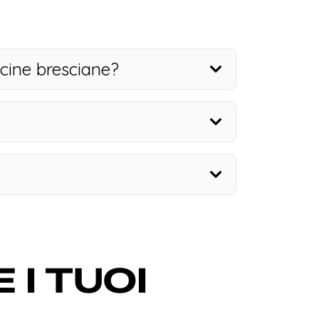
icine bresciane?
I TUOI