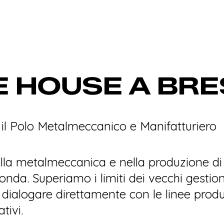
design_services
diversity_1
arrow_right_alt
arrow_right_alt
Pro
Il 
Ve
L
 HOUSE A BRE
computer
flowsheet
Svi
Il 
devices_other
Svi
il Polo Metalmeccanico e Manifatturiero
cloud_done
Arc
nella metalmeccanica e nella produzione di
onda. Superiamo i limiti dei vecchi gestio
 dialogare direttamente con le linee produt
tivi.