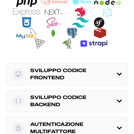
SVILUPPO CODICE
developer_mode_tv
FRONTEND
SVILUPPO CODICE
data_object
BACKEND
AUTENTICAZIONE
lock
MULTIFATTORE