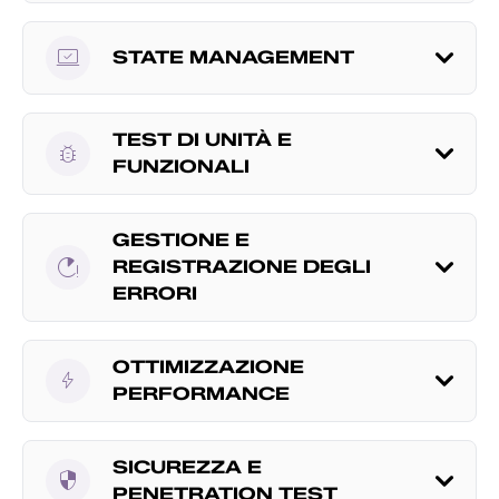
sync_saved_locally
STATE MANAGEMENT
TEST DI UNITÀ E
bug_report
FUNZIONALI
GESTIONE E
running_with_errors
REGISTRAZIONE DEGLI
ERRORI
OTTIMIZZAZIONE
bolt
PERFORMANCE
SICUREZZA E
security
PENETRATION TEST