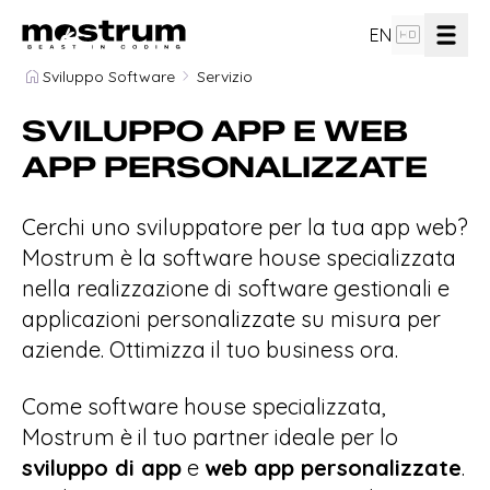
hd
EN
Sviluppo Software
Servizio
Progettazione e Analisi Software
design_services
SVILUPPO APP E WEB
Personalizzato
APP PERSONALIZZATE
computer
Sviluppo App e Web App Personalizzate
Cerchi uno sviluppatore per la tua app web?
Sviluppo App Mobile su Misura (iOS &
Mostrum è la software house specializzata
devices_other
Android)
nella realizzazione di software gestionali e
applicazioni personalizzate su misura per
cloud_done
Architetture Cloud Scalabili e Sicure
aziende. Ottimizza il tuo business ora.
Come software house specializzata,
group
Team
Mostrum è il tuo partner ideale per lo
sviluppo di app
e
web app personalizzate
.
flowsheet
Il Metodo Mostrum