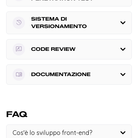
SISTEMA DI
history
VERSIONAMENTO
rate_review
CODE REVIEW
menu_book
DOCUMENTAZIONE
FAQ
Cos'è lo sviluppo front-end?