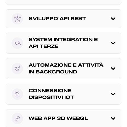
hub
SVILUPPO API REST
SYSTEM INTEGRATION E
cloud_sync
API TERZE
AUTOMAZIONE E ATTIVITÀ
night_sight_auto
IN BACKGROUND
CONNESSIONE
precision_manufacturing
DISPOSITIVI IOT
3d_rotation
WEB APP 3D WEBGL