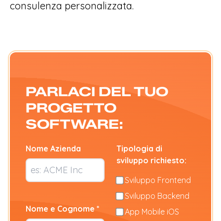
consulenza personalizzata.
PARLACI DEL TUO
PROGETTO
SOFTWARE:
Nome Azienda
Tipologia di
sviluppo richiesto:
Sviluppo Frontend
Sviluppo Backend
Nome e Cognome *
App Mobile iOS