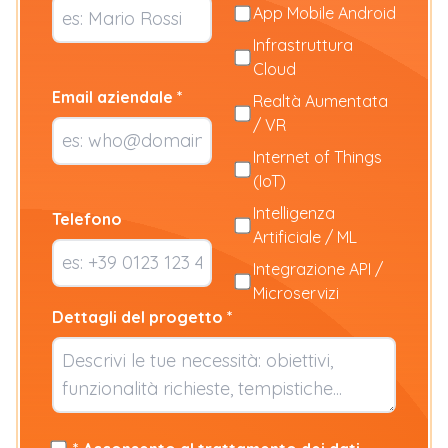
App Mobile Android
Infrastruttura
Cloud
Email aziendale *
Realtà Aumentata
/ VR
Internet of Things
(IoT)
Intelligenza
Telefono
Artificiale / ML
Integrazione API /
Microservizi
Dettagli del progetto *